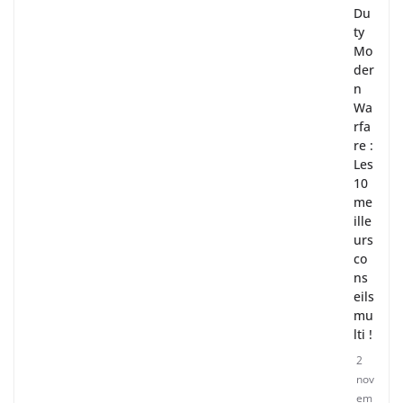
Du
ty
Mo
der
n
Wa
rfa
re :
Les
10
me
ille
urs
co
ns
eils
mu
lti !
2
nov
em