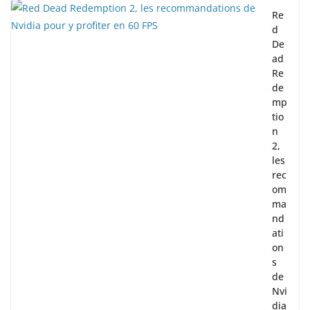
Re
d
De
ad
Re
de
mp
tio
n
2,
les
rec
om
ma
nd
ati
on
s
de
Nvi
dia