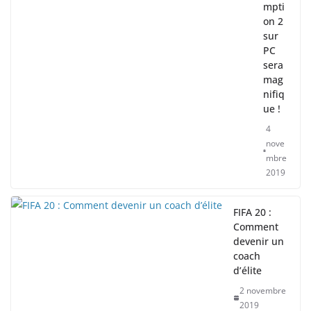
mpti
on 2
sur
PC
sera
mag
nifiq
ue !
4
nove
mbre
2019
FIFA 20 :
Comment
devenir un
coach
d’élite
2 novembre
2019