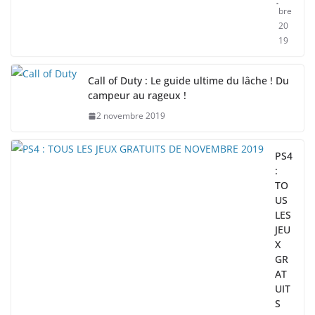
bre
20
19
Call of Duty : Le guide ultime du lâche ! Du
campeur au rageux !
2 novembre 2019
PS4
:
TO
US
LES
JEU
X
GR
AT
UIT
S