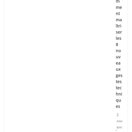
m
me
nt
ma
îtri
ser
les
8
no
uv
ea
ux
ges
tes
tec
hni
qu
es
2
nov
em