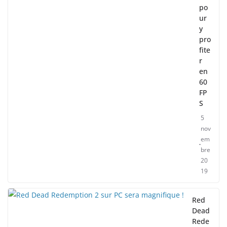
po
ur
y
pro
fite
r
en
60
FP
S
5
nov
em
bre
20
19
Red
Dead
Rede