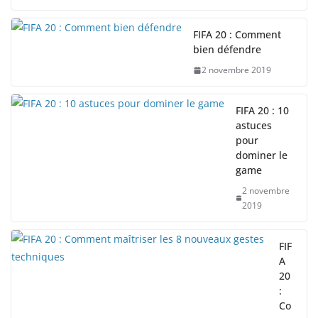
FIFA 20 : Comment
bien défendre
2 novembre 2019
FIFA 20 : 10
astuces
pour
dominer le
game
2 novembre
2019
FIF
A
20
:
Co