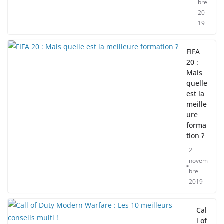
bre
20
19
FIFA
20 :
Mais
quelle
est la
meille
ure
forma
tion ?
2
novem
bre
2019
Cal
l of