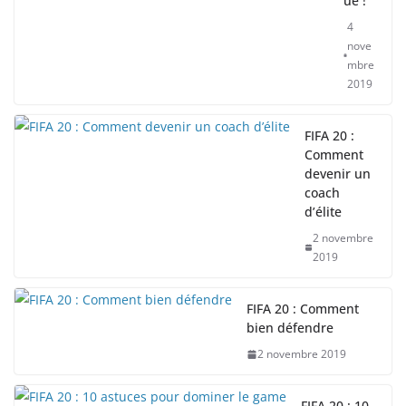
ue !
4
nove
mbre
2019
FIFA 20 :
Comment
devenir un
coach
d’élite
2 novembre
2019
FIFA 20 : Comment
bien défendre
2 novembre 2019
FIFA 20 : 10