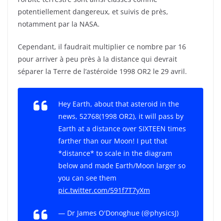
potentiellement dangereux, et suivis de près,
notamment par la NASA.
Cependant, il faudrait multiplier ce nombre par 16
pour arriver à peu près à la distance qui devrait
séparer la Terre de l’astéroïde 1998 OR2 le 29 avril.
Hey Earth, about that asteroid in the
news, 52768(1998 OR2), it will pass by
Earth at a distance over SIXTEEN times
farther than our Moon! I put that
*distance* to scale in the diagram
below and made Earth/Moon larger so
you can see them
pic.twitter.com/591f7T7yXm
— Dr James O'Donoghue (@physicsJ)