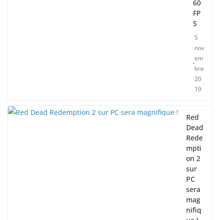
60
FP
S
5
nov
em
bre
20
19
Red
Dead
Rede
mpti
on 2
sur
PC
sera
mag
nifiq