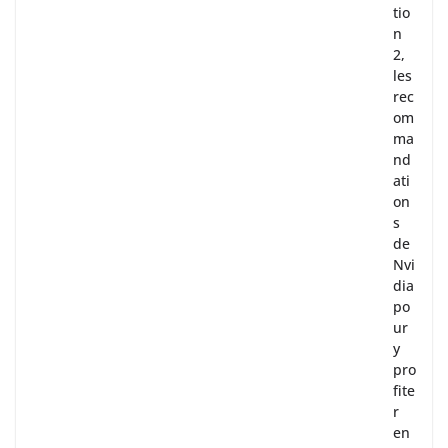
tio
n
2,
les
rec
om
ma
nd
ati
on
s
de
Nvi
dia
po
ur
y
pro
fite
r
en