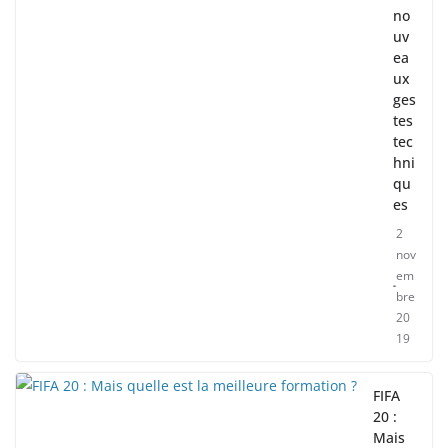
no
uv
ea
ux
ges
tes
tec
hni
qu
es
2
nov
em
bre
20
19
FIFA
20 :
Mais