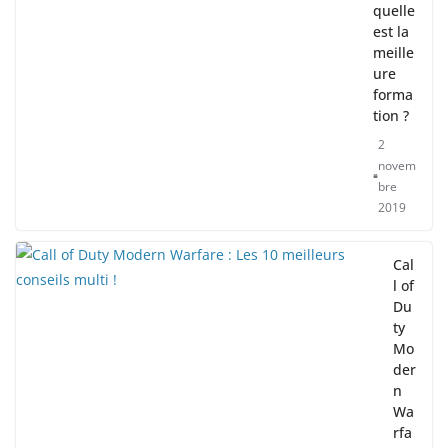
quelle
est la
meille
ure
forma
tion ?
2
novem
bre
2019
Cal
l of
Du
ty
Mo
der
n
Wa
rfa