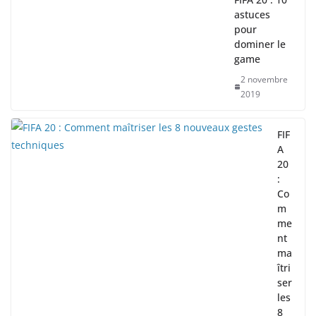
astuces
pour
dominer le
game
2 novembre
2019
FIF
A
20
:
Co
m
me
nt
ma
îtri
ser
les
8