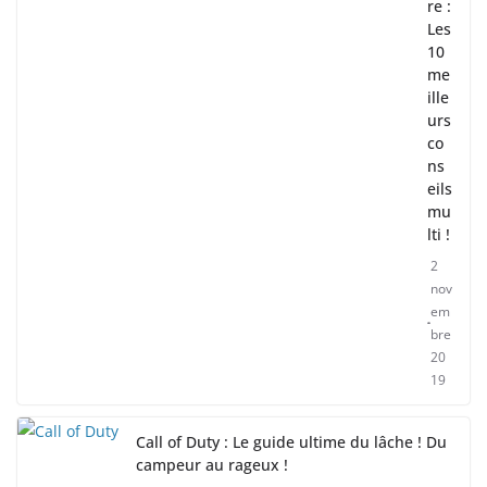
re :
Les
10
me
ille
urs
co
ns
eils
mu
lti !
2
nov
em
bre
20
19
Call of Duty : Le guide ultime du lâche ! Du
campeur au rageux !