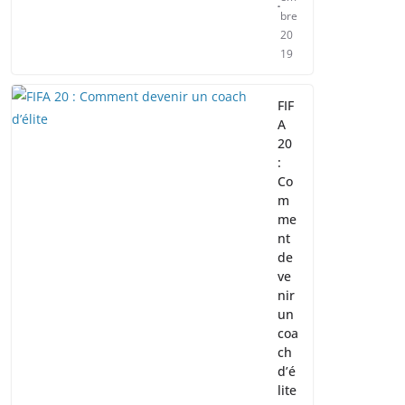
bre
20
19
FIF
A
20
:
Co
m
me
nt
de
ve
nir
un
coa
ch
d’é
lite