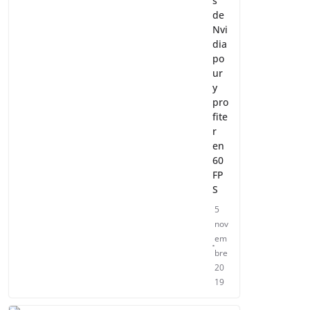
s
de
Nvi
dia
po
ur
y
pro
fite
r
en
60
FP
S
5
nov
em
bre
20
19