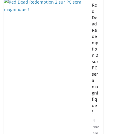
Re
d
De
ad
Re
de
mp
tio
n 2
sur
PC
ser
a
ma
gni
fiq
ue
!
4
nov
em