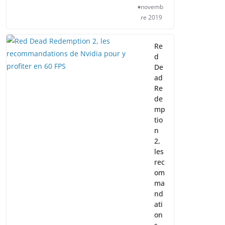
novemb
re 2019
Re
d
De
ad
Re
de
mp
tio
n
2,
les
rec
om
ma
nd
ati
on