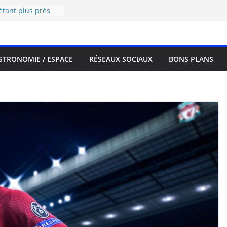
i est-elle plus
étant plus près
rrestres se
ur de la planète.
STRONOMIE / ESPACE
RÉSEAUX SOCIAUX
BONS PLANS
Voici à quoi
 ses journées
s 21 bonnes raisons
rtie sur la PS5.
de va réduire en
te le 29 avril !