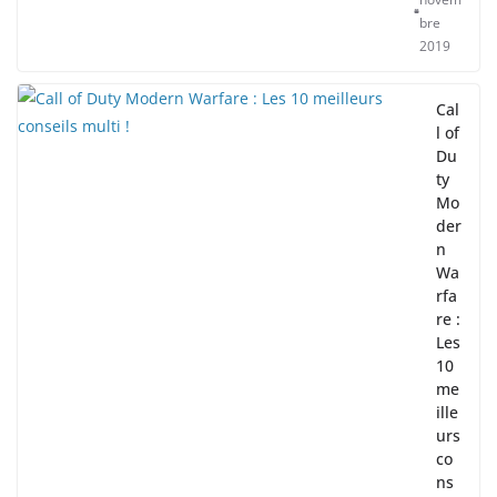
bre
2019
Cal
l of
Du
ty
Mo
der
n
Wa
rfa
re :
Les
10
me
ille
urs
co
ns