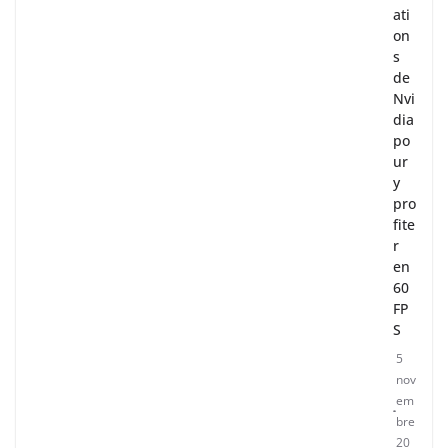
ati
on
s
de
Nvi
dia
po
ur
y
pro
fite
r
en
60
FP
S
5
nov
em
bre
20