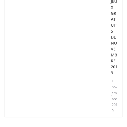
JEU
X
GR
AT
UIT
S
DE
NO
VE
MB
RE
201
9
1
nov
em
bre
201
9