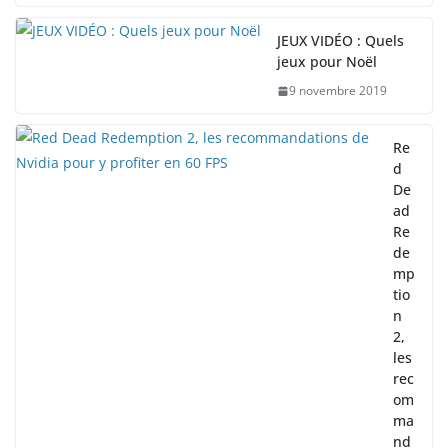
JEUX VIDÉO : Quels
jeux pour Noël
9 novembre 2019
Re
d
De
ad
Re
de
mp
tio
n
2,
les
rec
om
ma
nd