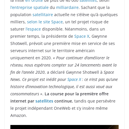
la mise
en orbite
de plus de 40 000
satellites
, selon
l’entreprise spatiale
du
milliardaire
. Sachant que la
population
satellitaire
actuelle ne s’élève qu’à quelques
milliers,
selon le site Space
, un tel projet risque de
saturer
l’espace
disponible. Néanmoins, dans un
premier temps, la présidente de
Space X
, Gwynne
Shotwell, prévoit une première mise en service de ses
serveurs internet sur le territoire américain
uniquement en 2020.
« Pour continuer d’améliorer le
réseau, nous espérons compter sur 24 lancements avant la
fin de l’année 2020
, a déclaré Gwynne Shotwell à
Space
News
.
Ce projet est inédit pour
Space X
: ce n’est pas qu’une
histoire d’innovation technologique, il est aussi voué aux
consommateurs »
.
La course pour la première offre
internet par
satellites
continue
, tandis que persévère
le projet indépendant OneWeb et s’y insère même
Amazon.