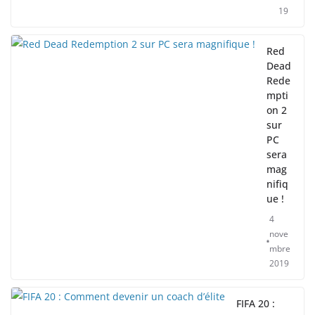
19
Red
Dead
Rede
mpti
on 2
sur
PC
sera
mag
nifiq
ue !
4
nove
mbre
2019
FIFA 20 :