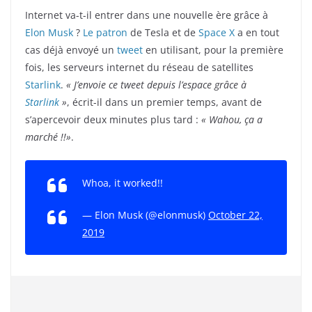
Internet va-t-il entrer dans une nouvelle ère grâce à
Elon Musk
?
Le patron
de Tesla et de
Space X
a en tout
cas déjà envoyé un
tweet
en utilisant, pour la première
fois, les serveurs internet du réseau de satellites
Starlink
.
« J’envoie ce tweet depuis l’espace grâce à
Starlink
»
, écrit-il dans un premier temps, avant de
s’apercevoir deux minutes plus tard :
« Wahou, ça a
marché !!»
.
Whoa, it worked!!
— Elon Musk (@elonmusk)
October 22,
2019