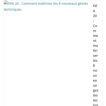
FIF
A
20
:
Co
m
me
nt
ma
îtri
ser
les
8
no
uv
ea
ux
ges
tes
tec
hni