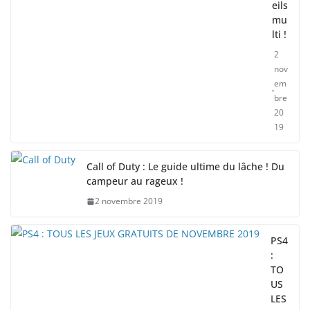
eils
mu
lti !
2
nov
em
bre
20
19
Call of Duty : Le guide ultime du lâche ! Du
campeur au rageux !
2 novembre 2019
PS4
:
TO
US
LES