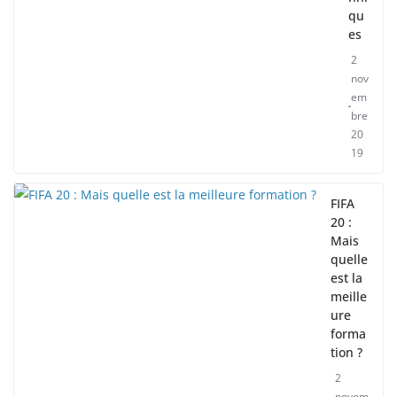
qu
es
2
nov
em
bre
20
19
FIFA
20 :
Mais
quelle
est la
meille
ure
forma
tion ?
2
novem