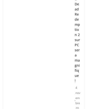
De
ad
Re
de
mp
tio
n 2
sur
PC
ser
a
ma
gni
fiq
ue
!
4
nov
em
bre
20