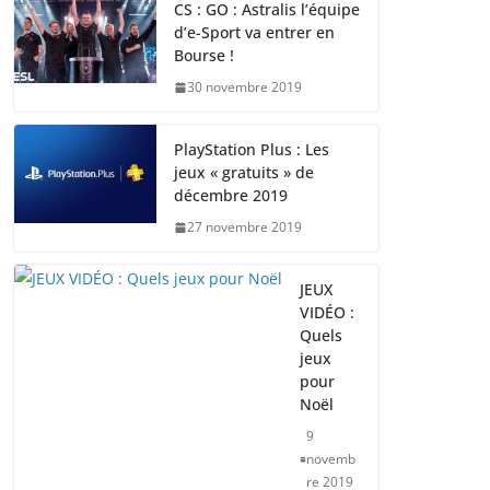
CS : GO : Astralis l’équipe
d’e-Sport va entrer en
Bourse !
30 novembre 2019
PlayStation Plus : Les
jeux « gratuits » de
décembre 2019
27 novembre 2019
JEUX
VIDÉO :
Quels
jeux
pour
Noël
9
novemb
re 2019