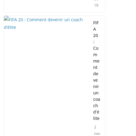
19
FIF
A
20
:
Co
m
me
nt
de
ve
nir
un
coa
ch
d’é
lite
2
nov