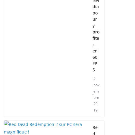
Nvi
dia
po
ur
y
pro
fite
r
en
60
FP
S
5
nov
em
bre
20
19
Re
d