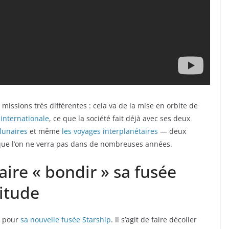
missions très différentes : cela va de la mise en orbite de
 internationale
, ce que la société fait déjà avec ses deux
lunaires
et même
les voyages interplanétaires
— deux
t que l’on ne verra pas dans de nombreuses années.
aire « bondir » sa fusée
titude
r pour
sa nouvelle fusée Starship
. Il s’agit de faire décoller