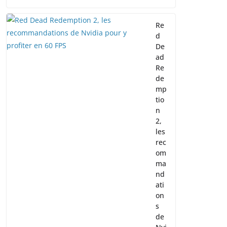
Re
d
De
ad
Re
de
mp
tio
n
2,
les
rec
om
ma
nd
ati
on
s
de