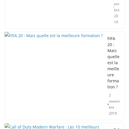
em
bre
20
19
FIFA
20 :
Mais
quelle
est la
meille
ure
forma
tion ?
2
novem
bre
2019