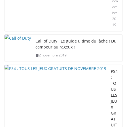
nov
em
bre
20
19
Call of Duty : Le guide ultime du lâche ! Du
campeur au rageux !
2 novembre 2019
PS4
:
TO
US
LES
JEU
X
GR
AT
UIT