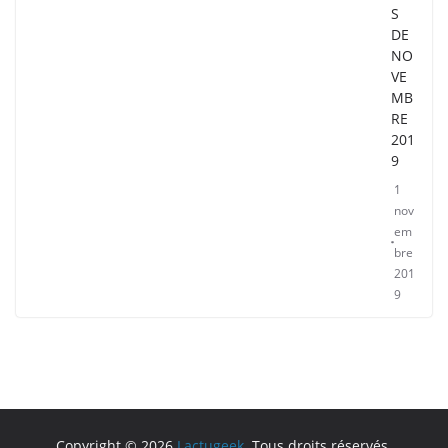
S
DE
NO
VE
MB
RE
201
9
1
nov
em
bre
201
9
Copyright © 2026
Lactugeek
. Tous droits réservés.