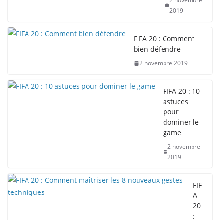
2 novembre
2019
FIFA 20 : Comment
bien défendre
2 novembre 2019
FIFA 20 : 10
astuces
pour
dominer le
game
2 novembre
2019
FIF
A
20
: