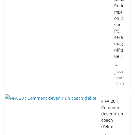
Rede
mpti
on 2
sur
PC
sera
mag
nifiq
ue !
4
nove
mbre
2019
FIFA 20 :
Comment
devenir un
coach
d’élite