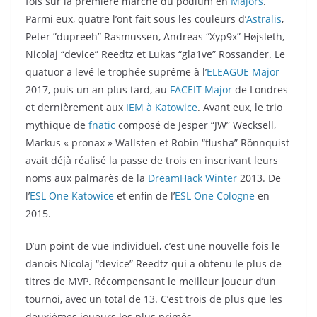
fois sur la première marche du podium en
Majors
.
Parmi eux, quatre l’ont fait sous les couleurs d’
Astralis
,
Peter ”dupreeh” Rasmussen, Andreas “Xyp9x” Højsleth,
Nicolaj “device” Reedtz et Lukas “gla1ve” Rossander. Le
quatuor a levé le trophée suprême à l’
ELEAGUE Major
2017, puis un an plus tard, au
FACEIT Major
de Londres
et dernièrement aux
IEM à Katowice
. Avant eux, le trio
mythique de
fnatic
composé de Jesper “JW” Wecksell,
Markus « pronax » Wallsten et Robin “flusha” Rönnquist
avait déjà réalisé la passe de trois en inscrivant leurs
noms aux palmarès de la
DreamHack Winter
2013. De
l’
ESL One Katowice
et enfin de l’
ESL One Cologne
en
2015.
D’un point de vue individuel, c’est une nouvelle fois le
danois Nicolaj “device” Reedtz qui a obtenu le plus de
titres de MVP. Récompensant le meilleur joueur d’un
tournoi, avec un total de 13. C’est trois de plus que les
deuxièmes joueurs les plus primés,