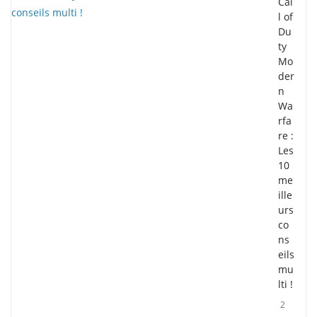
Cal
l of
Du
ty
Mo
der
n
Wa
rfa
re :
Les
10
me
ille
urs
co
ns
eils
mu
lti !
2