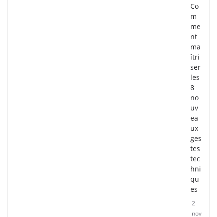
Co
m
me
nt
ma
îtri
ser
les
8
no
uv
ea
ux
ges
tes
tec
hni
qu
es
2
nov