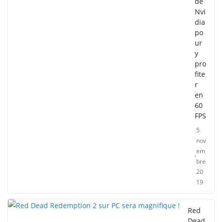
de
Nvi
dia
po
ur
y
pro
fite
r
en
60
FPS
5
nov
em
bre
20
19
Red
Dead