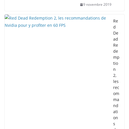
9 novembre 2019
Re
d
De
ad
Re
de
mp
tio
n
2,
les
rec
om
ma
nd
ati
on
s