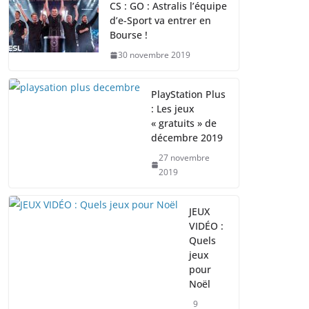
CS : GO : Astralis l’équipe
d’e-Sport va entrer en
Bourse !
30 novembre 2019
PlayStation Plus
: Les jeux
« gratuits » de
décembre 2019
27 novembre
2019
JEUX
VIDÉO :
Quels
jeux
pour
Noël
9