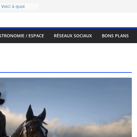
Voici à quoi
 ses journées
s 21 bonnes raisons
rtie sur la PS5.
STRONOMIE / ESPACE
RÉSEAUX SOCIAUX
BONS PLANS
de va réduire en
te le 29 avril !
i est-elle plus
étant plus près
rrestres se
ur de la planète.