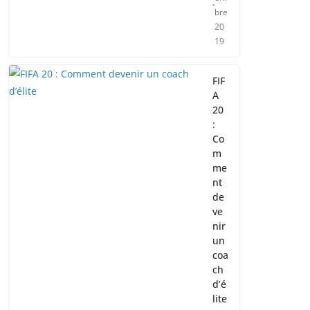
bre
20
19
FIF
A
20
:
Co
m
me
nt
de
ve
nir
un
coa
ch
d’é
lite