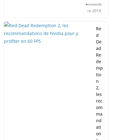
novemb
re 2019
Re
d
De
ad
Re
de
mp
tio
n
2,
les
rec
om
ma
nd
ati
on