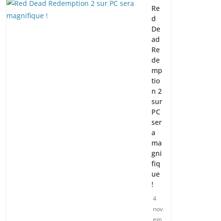
Re
d
De
ad
Re
de
mp
tio
n 2
sur
PC
ser
a
ma
gni
fiq
ue
!
4
nov
em