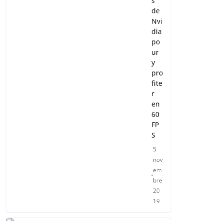
s
de
Nvi
dia
po
ur
y
pro
fite
r
en
60
FP
S
5
nov
em
bre
20
19