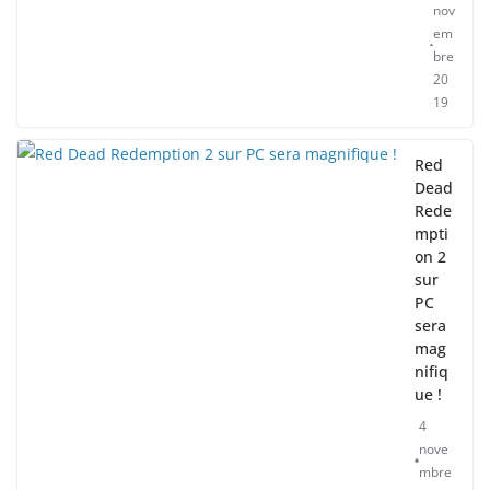
nov
em
bre
20
19
Red
Dead
Rede
mpti
on 2
sur
PC
sera
mag
nifiq
ue !
4
nove
mbre