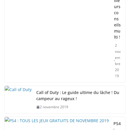
ille
urs
co
ns
eils
mu
lti !
2
nov
em
bre
20
19
Call of Duty : Le guide ultime du lâche ! Du
campeur au rageux !
2 novembre 2019
PS4
: