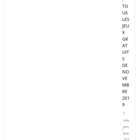
TO
US
LES
JEU
X
GR
AT
UIT
S
DE
NO
VE
MB
RE
201
9
1
nov
em
bre
201