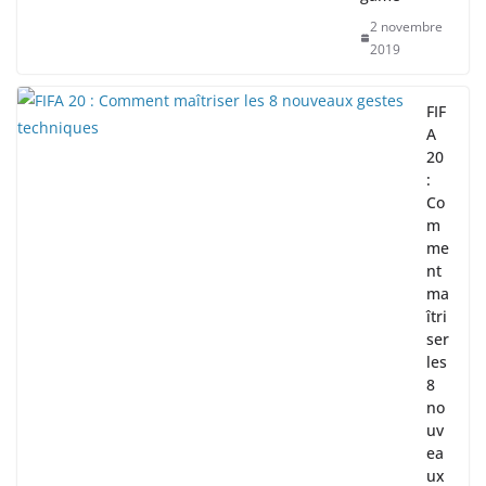
2 novembre
2019
FIF
A
20
:
Co
m
me
nt
ma
îtri
ser
les
8
no
uv
ea
ux