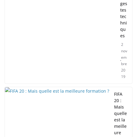
ges
tes
tec
hni
qu
es
2
nov
em
bre
20
19
FIFA
20 :
Mais
quelle
est la
meille
ure