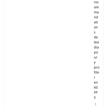
rec
om
ma
nd
ati
on
s
de
Nvi
dia
po
ur
y
pro
fite
r
en
60
FP
S
5