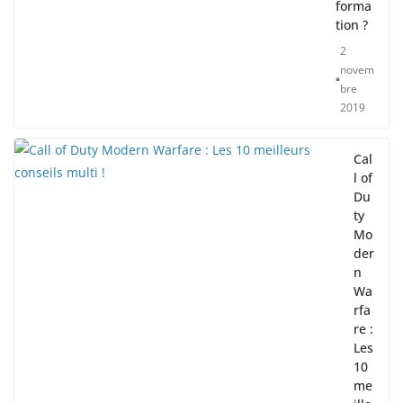
forma
tion ?
2
novem
bre
2019
Cal
l of
Du
ty
Mo
der
n
Wa
rfa
re :
Les
10
me